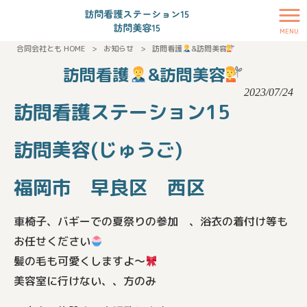
MENU
合同会社とも HOME
>
お知らせ
>
訪問看護
&訪問美容
訪問看護
&訪問美容
2023/07/24
訪問看護ステーション15
訪問美容(じゅうご)
福岡市 早良区 西区
車椅子、バギーでの夏祭りの参加 、浴衣の着付け等も
お任せください
髪の毛も可愛くしますよ〜
美容室に行けない、、方のみ